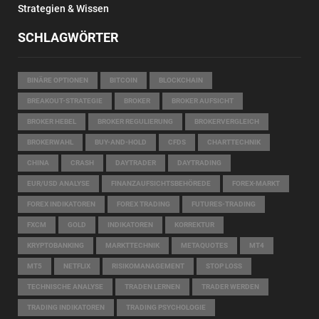
Strategien & Wissen
SCHLAGWÖRTER
BINÄRE OPTIONEN
BITCOIN
BLOCKCHAIN
BREAKOUT-STRATEGIE
BROKER
BROKER AUFSICHT
BROKER HEBEL
BROKER REGULIERUNG
BROKERVERGLEICH
BROKERWAHL
BUY-AND-HOLD
CFDS
CHARTTECHNIK
CHINA
CRASH
DAYTRADER
DAYTRADING
EUR/USD ANALYSE
FINANZAUFSICHTSBEHÖREDE
FOREX-MARKT
FOREX INDIKATOREN
FOREX TRADING
FUTURES-TRADING
FXCM
GOLD
INDIKATOREN
KORREKTUR
KRYPTOBANKING
MARKTTECHNIK
METAQUOTES
MT4
MT5
NETFLIX
RISIKOMANAGEMENT
STOP LOSS
TECHNISCHE ANALYSE
TRADEN LERNEN
TRADER WERDEN
TRADING INDIKATOREN
TRADING PSYCHOLOGIE