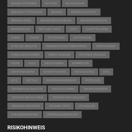
BINÄRE OPTIONEN
BITCOIN
BLOCKCHAIN
BREAKOUT-STRATEGIE
BROKER
BROKER AUFSICHT
BROKER HEBEL
BROKER REGULIERUNG
BROKERVERGLEICH
BROKERWAHL
BUY-AND-HOLD
CFDS
CHARTTECHNIK
CHINA
CRASH
DAYTRADER
DAYTRADING
EUR/USD ANALYSE
FINANZAUFSICHTSBEHÖREDE
FOREX-MARKT
FOREX INDIKATOREN
FOREX TRADING
FUTURES-TRADING
FXCM
GOLD
INDIKATOREN
KORREKTUR
KRYPTOBANKING
MARKTTECHNIK
METAQUOTES
MT4
MT5
NETFLIX
RISIKOMANAGEMENT
STOP LOSS
TECHNISCHE ANALYSE
TRADEN LERNEN
TRADER WERDEN
TRADING INDIKATOREN
TRADING PSYCHOLOGIE
TRADING STRATEGIE
TRADING TIPPS
US-DOLLAR
VOLUMENTRADING
ZENTRALBANKPOLITIK
RISIKOHINWEIS