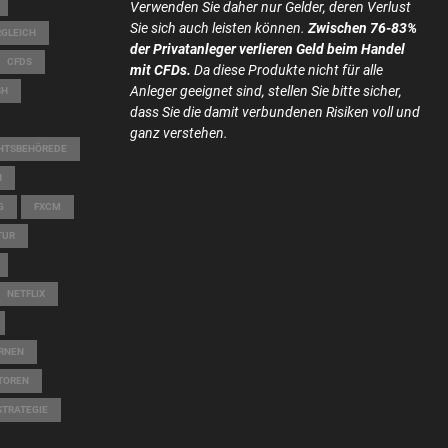
Verwenden Sie daher nur Gelder, deren Verlust
Sie sich auch leisten können.
Zwischen 76-83%
GLEICH
der Privatanleger verlieren Geld beim Handel
CFDS
mit CFDs.
Da diese Produkte nicht für alle
Anleger geeignet sind, stellen Sie bitte sicher,
SH
dass Sie die damit verbundenen Risiken voll und
ganz verstehen.
CHTSBEHÖREDE
N
G
FXCM
TUR
NETFLIX
RNEN
ATOREN
STRATEGIE