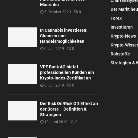
Chartanalyse
Mourinho
Der Markt heu
5. Oktober 2020
0
Forex
Investieren
In Cannabis investieren:
Chancen und
Krypto-News
Handelsmöglichkeiten
Krypto-Wisse
6. Juli 2019
0
Rohstoffe
Strategien & 
VPE Bank AG bietet
professionellen Kunden ein
Krypto-Index-Zertifikat an
3. Juli 2019
0
Der Risk On/Risk Off Effekt an
der Börse – Definition &
Strategien
13. Juni 2019
0