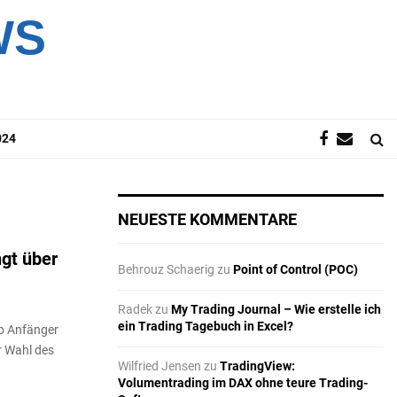
WS
024
NEUESTE KOMMENTARE
gt über
Behrouz Schaerig
zu
Point of Control (POC)
Radek
zu
My Trading Journal – Wie erstelle ich
ein Trading Tagebuch in Excel?
ob Anfänger
r Wahl des
Wilfried Jensen
zu
TradingView:
Volumentrading im DAX ohne teure Trading-