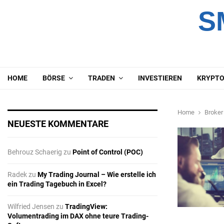
S
HOME
BÖRSE
TRADEN
INVESTIEREN
KRYPT
Home
Broker
NEUESTE KOMMENTARE
Behrouz Schaerig
zu
Point of Control (POC)
Radek
zu
My Trading Journal – Wie erstelle ich
ein Trading Tagebuch in Excel?
Wilfried Jensen
zu
TradingView:
Volumentrading im DAX ohne teure Trading-