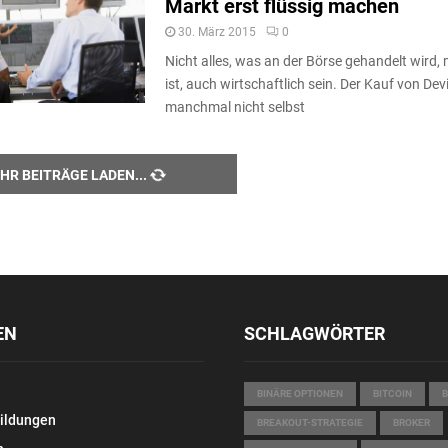
Markt erst flüssig machen
30. März 2015
0
Nicht alles, was an der Börse gehandelt wird,
ist, auch wirtschaftlich sein. Der Kauf von De
manchmal nicht selbst
HR BEITRÄGE LADEN
EN
SCHLAGWÖRTER
BINÄRE OPTIONEN
BITCOIN
bildungen
BREAKOUT-STRATEGIE
BROKER