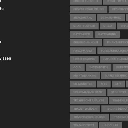
n
BROKER AUFSICHT
BROKER HEBEL
te
BROKER REGULIERUNG
BROKERVER
BROKERWAHL
BUY-AND-HOLD
CHARTTECHNIK
CHINA
CRA
DAYTRADER
DAYTRADING
n
EUR/USD ANALYSE
FINANZAUFSI
FOREX-MARKT
FOREX INDIKATORE
Wissen
FOREX TRADING
FUTURES-TRADIN
GOLD
INDIKATOREN
KORREK
KRYPTOBANKING
MARKTTECHNIK
METAQUOTES
MT4
MT5
RISIKOMANAGEMENT
STOP LOSS
TECHNISCHE ANALYSE
TRADEN LE
TRADER WERDEN
TRADING INDIK
TRADING PSYCHOLOGIE
TRADING 
TRADING TIPPS
US-DOLLAR