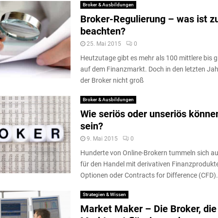
Broker & Ausbildungen
Broker-Regulierung – was ist z
beachten?
25. Mai 2015
0
Heutzutage gibt es mehr als 100 mittlere bis 
auf dem Finanzmarkt. Doch in den letzten Jahr
der Broker nicht groß
Broker & Ausbildungen
Wie seriös oder unseriös könne
sein?
9. Mai 2015
0
Hunderte von Online-Brokern tummeln sich a
für den Handel mit derivativen Finanzprodukt
Optionen oder Contracts for Difference (CFD). 
Strategien & Wissen
Market Maker – Die Broker, die