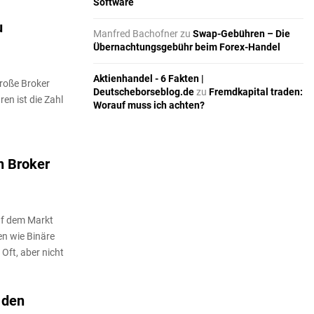
Software
u
Manfred Bachofner
zu
Swap-Gebühren – Die
Übernachtungsgebühr beim Forex-Handel
Aktienhandel - 6 Fakten |
große Broker
Deutscheborseblog.de
zu
Fremdkapital traden:
en ist die Zahl
Worauf muss ich achten?
n Broker
uf dem Markt
en wie Binäre
Oft, aber nicht
 den