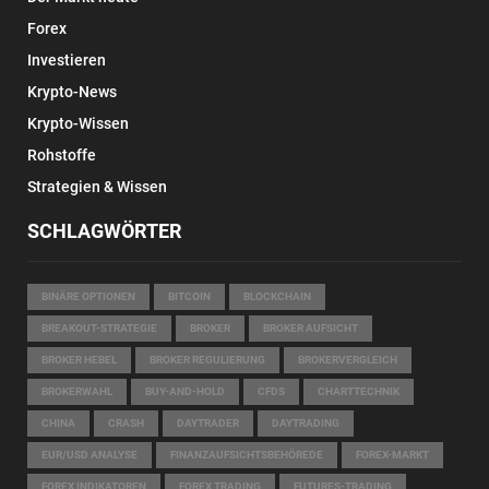
Forex
Investieren
Krypto-News
Krypto-Wissen
Rohstoffe
Strategien & Wissen
SCHLAGWÖRTER
BINÄRE OPTIONEN
BITCOIN
BLOCKCHAIN
BREAKOUT-STRATEGIE
BROKER
BROKER AUFSICHT
BROKER HEBEL
BROKER REGULIERUNG
BROKERVERGLEICH
BROKERWAHL
BUY-AND-HOLD
CFDS
CHARTTECHNIK
CHINA
CRASH
DAYTRADER
DAYTRADING
EUR/USD ANALYSE
FINANZAUFSICHTSBEHÖREDE
FOREX-MARKT
FOREX INDIKATOREN
FOREX TRADING
FUTURES-TRADING