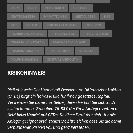
FXCM
GOLD
INDIKATOREN
KORREKTUR
KRYPTOBANKING
MARKTTECHNIK
METAQUOTES
MT4
MT5
NETFLIX
RISIKOMANAGEMENT
STOP LOSS
TECHNISCHE ANALYSE
TRADEN LERNEN
TRADER WERDEN
TRADING INDIKATOREN
TRADING PSYCHOLOGIE
TRADING STRATEGIE
TRADING TIPPS
US-DOLLAR
VOLUMENTRADING
ZENTRALBANKPOLITIK
RISIKOHINWEIS
Risikohinweis
: Der Handel mit Devisen und Differenzkontrakten
(CFDs) birgt ein hohes Risiko für ihr eingesetztes Kapital.
Verwenden Sie daher nur Gelder, deren Verlust Sie sich auch
leisten können.
Zwischen 76-83% der Privatanleger verlieren
Geld beim Handel mit CFDs.
Da diese Produkte nicht für alle
Anleger geeignet sind, stellen Sie bitte sicher, dass Sie die damit
verbundenen Risiken voll und ganz verstehen.