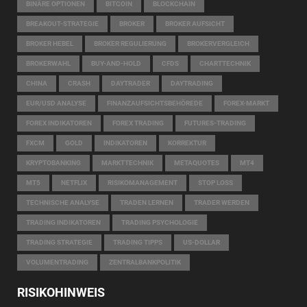
BINÄRE OPTIONEN
BITCOIN
BLOCKCHAIN
BREAKOUT-STRATEGIE
BROKER
BROKER AUFSICHT
BROKER HEBEL
BROKER REGULIERUNG
BROKERVERGLEICH
BROKERWAHL
BUY-AND-HOLD
CFDS
CHARTTECHNIK
CHINA
CRASH
DAYTRADER
DAYTRADING
EUR/USD ANALYSE
FINANZAUFSICHTSBEHÖREDE
FOREX-MARKT
FOREX INDIKATOREN
FOREX TRADING
FUTURES-TRADING
FXCM
GOLD
INDIKATOREN
KORREKTUR
KRYPTOBANKING
MARKTTECHNIK
METAQUOTES
MT4
MT5
NETFLIX
RISIKOMANAGEMENT
STOP LOSS
TECHNISCHE ANALYSE
TRADEN LERNEN
TRADER WERDEN
TRADING INDIKATOREN
TRADING PSYCHOLOGIE
TRADING STRATEGIE
TRADING TIPPS
US-DOLLAR
VOLUMENTRADING
ZENTRALBANKPOLITIK
RISIKOHINWEIS