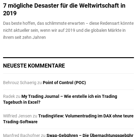
7 mögliche Desaster für die Weltwirtschaft in
2019
Das beste hoffen, das schlimmste erwarten – diese Redensart könnte
nicht aktueller sein, wenn wir auf 2019 und die globalen Märkte in
ihrem seit zehn Jahren
NEUESTE KOMMENTARE
Behrouz Schaerig
zu
Point of Control (POC)
Radek
zu
My Trading Journal – Wie erstelle ich ein Trading
Tagebuch in Excel?
Wilfried Jensen
zu
TradingView: Volumentrading im DAX ohne teure
Trading-Software
Manfred Bachofner
zu
Swap-Gebühren – Die Übernachtungsgebühr