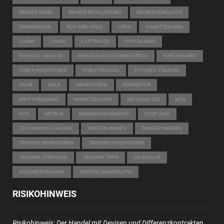
BROKER HEBEL
BROKER REGULIERUNG
BROKERVERGLEICH
BROKERWAHL
BUY-AND-HOLD
CFDS
CHARTTECHNIK
CHINA
CRASH
DAYTRADER
DAYTRADING
EUR/USD ANALYSE
FINANZAUFSICHTSBEHÖREDE
FOREX-MARKT
FOREX INDIKATOREN
FOREX TRADING
FUTURES-TRADING
FXCM
GOLD
INDIKATOREN
KORREKTUR
KRYPTOBANKING
MARKTTECHNIK
METAQUOTES
MT4
MT5
NETFLIX
RISIKOMANAGEMENT
STOP LOSS
TECHNISCHE ANALYSE
TRADEN LERNEN
TRADER WERDEN
TRADING INDIKATOREN
TRADING PSYCHOLOGIE
TRADING STRATEGIE
TRADING TIPPS
US-DOLLAR
VOLUMENTRADING
ZENTRALBANKPOLITIK
RISIKOHINWEIS
Risikohinweis
: Der Handel mit Devisen und Differenzkontrakten