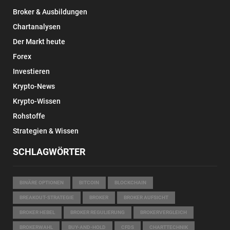
Broker & Ausbildungen
Chartanalysen
Der Markt heute
Forex
Investieren
Krypto-News
Krypto-Wissen
Rohstoffe
Strategien & Wissen
SCHLAGWÖRTER
BINÄRE OPTIONEN
BITCOIN
BLOCKCHAIN
BREAKOUT-STRATEGIE
BROKER
BROKER AUFSICHT
BROKER HEBEL
BROKER REGULIERUNG
BROKERVERGLEICH
BROKERWAHL
BUY-AND-HOLD
CFDS
CHARTTECHNIK