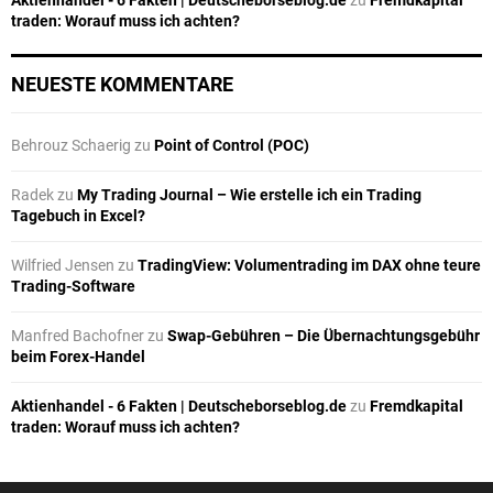
Aktienhandel - 6 Fakten | Deutscheborseblog.de
zu
Fremdkapital
traden: Worauf muss ich achten?
NEUESTE KOMMENTARE
Behrouz Schaerig
zu
Point of Control (POC)
Radek
zu
My Trading Journal – Wie erstelle ich ein Trading
Tagebuch in Excel?
Wilfried Jensen
zu
TradingView: Volumentrading im DAX ohne teure
Trading-Software
Manfred Bachofner
zu
Swap-Gebühren – Die Übernachtungsgebühr
beim Forex-Handel
Aktienhandel - 6 Fakten | Deutscheborseblog.de
zu
Fremdkapital
traden: Worauf muss ich achten?