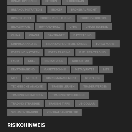
BINÄRE OPTIONEN
BITCOIN
BLOCKCHAIN
BREAKOUT-STRATEGIE
BROKER
BROKER AUFSICHT
BROKER HEBEL
BROKER REGULIERUNG
BROKERVERGLEICH
BROKERWAHL
BUY-AND-HOLD
CFDS
CHARTTECHNIK
CHINA
CRASH
DAYTRADER
DAYTRADING
EUR/USD ANALYSE
FINANZAUFSICHTSBEHÖREDE
FOREX-MARKT
FOREX INDIKATOREN
FOREX TRADING
FUTURES-TRADING
FXCM
GOLD
INDIKATOREN
KORREKTUR
KRYPTOBANKING
MARKTTECHNIK
METAQUOTES
MT4
MT5
NETFLIX
RISIKOMANAGEMENT
STOP LOSS
TECHNISCHE ANALYSE
TRADEN LERNEN
TRADER WERDEN
TRADING INDIKATOREN
TRADING PSYCHOLOGIE
TRADING STRATEGIE
TRADING TIPPS
US-DOLLAR
VOLUMENTRADING
ZENTRALBANKPOLITIK
RISIKOHINWEIS